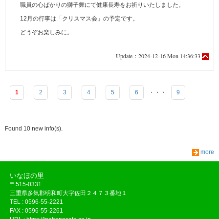
職員の心ばかりの獅子舞にて健康長寿をお祈りいたしました。
12月の行事は「クリスマス会」の予定です。
どうぞお楽しみに。
Update：2024-12-16 Mon 14:36:33
1
2
3
4
5
6
・・・
9
Found 10 new info(s).
more
いなほの里
〒515-0331
三重県多気郡明和町大字佐田２４７３番地１
TEL : 0596-55-2221
FAX : 0596-55-2261