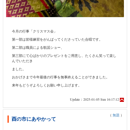
今月の行事「クリスマス会」
第一部は皆様練習をがんばってくださっていた合唱です。
第二部は職員による歌謡ショー、
第三部にて心ばかりのプレゼントをご用意し、たくさん笑って楽し
んでいただき
ました。
おかげさまで今年最後の行事を無事終えることができました。
来年もどうぞよろしくお願い申し上げます。
Update：2025-01-05 Sun 16:17:12
（
無題
）
酉の市にあやかって